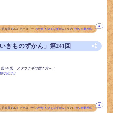
0
年7月30日 09:23 | カテゴリー:
お仕事
,
いきものずかん
| タグ:
生物
,
自動投稿
「いきものずかん」第241回
」第241回 ヌタウナギの捌き方～！
240/240134/
0
年7月23日 09:24 | カテゴリー:
お仕事
,
いきものずかん
| タグ:
生物
,
自動投稿