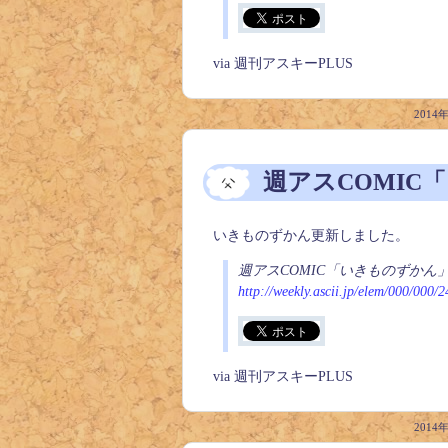
via 週刊アスキーPLUS
2014
週アスCOMIC
いきものずかん更新しました。
週アスCOMIC「いきものずかん
http://weekly.ascii.jp/elem/000/000/
via 週刊アスキーPLUS
2014