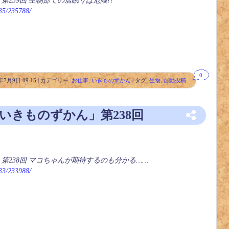
第239回 生物部での居眠りは危険!?
235/235788/
0
年7月9日 09:15 | カテゴリー:
お仕事
,
いきものずかん
| タグ:
生物
,
自動投稿
「いきものずかん」第238回
」第238回 マコちゃんが期待するのも分かる……
233/233988/