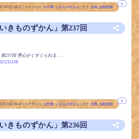
0
年7月2日 09:22 | カテゴリー:
お仕事
,
いきものずかん
| タグ:
生物
,
自動投稿
「いきものずかん」第237回
第237回 男心がくすぐられる……
232/232118/
0
年6月25日 09:40 | カテゴリー:
お仕事
,
いきものずかん
| タグ:
生物
,
自動投稿
「いきものずかん」第236回