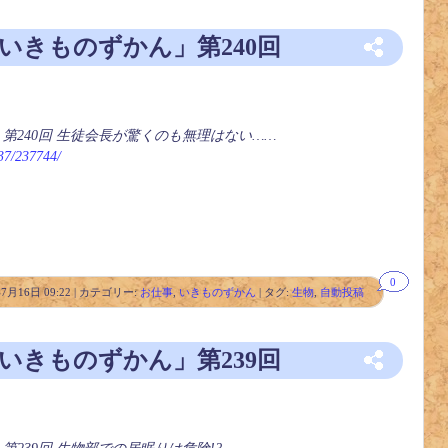
「いきものずかん」第240回
」第240回 生徒会長が驚くのも無理はない……
237/237744/
0
年7月16日 09:22 | カテゴリー:
お仕事
,
いきものずかん
| タグ:
生物
,
自動投稿
「いきものずかん」第239回