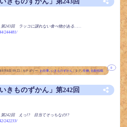
「いきものずかん」第243回
」第243回 ラッコに譲れない食べ物がある……
244/244481/
0
年8月6日 09:22 | カテゴリー:
お仕事
,
いきものずかん
| タグ:
生物
,
自動投稿
「いきものずかん」第242回
第242回 えっ!? 目当てそっちなの!?
242/242233/