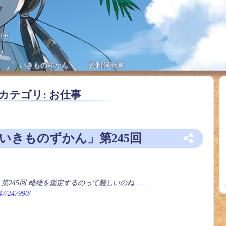
任せ
いきものずかん
資料保管庫
カテゴリ: お仕事
「いきものずかん」第245回
」第245回 雌雄を鑑定するのって難しいのね……
247/247990/