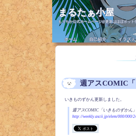
まるたぁ小屋
もりちか公式ホームページ@更新はほぼボット
ホーム
自己紹介
イラスト
週アスCOMIC
いきものずかん更新しました。
週アスCOMIC「いきものずかん
http://weekly.ascii.jp/elem/000/000/