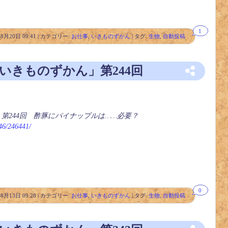
1
年8月20日 09:41 | カテゴリー:
お仕事
,
いきものずかん
| タグ:
生物
,
自動投稿
「いきものずかん」第244回
」第244回 酢豚にパイナップルは……必要？
246/246441/
0
年8月13日 09:28 | カテゴリー:
お仕事
,
いきものずかん
| タグ:
生物
,
自動投稿