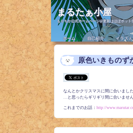
まるたぁ小屋
もりちか公式ホームページ@更新はほぼボット
ホーム
自己紹介
イラスト
原色いきものずか
なんとかクリスマスに間に合いまし
…と思ったらギリギリ間に合いませ
これまでのお話：
http://www.marutar.