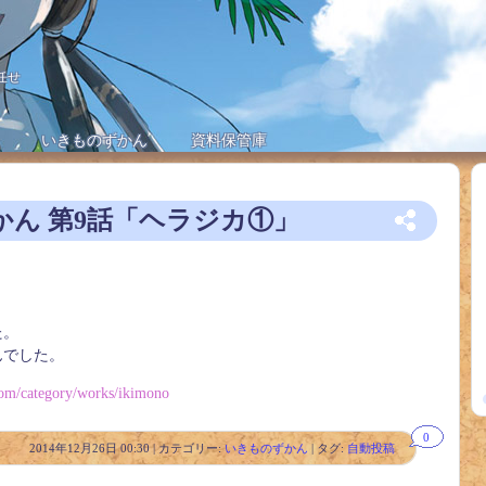
任せ
いきものずかん
資料保管庫
ん 第9話「ヘラジカ①」
た。
んでした。
com/category/works/ikimono
0
2014年12月26日 00:30 | カテゴリー:
いきものずかん
| タグ:
自動投稿