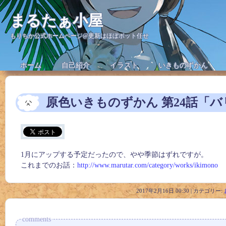
まるたぁ小屋
もりちか公式ホームページ@更新はほぼボット任せ
ホーム
自己紹介
イラスト
いきものずかん
原色いきものずかん 第24話「
1月にアップする予定だったので、やや季節はずれですが。
これまでのお話：
http://www.marutar.com/category/works/ikimono
2017年2月16日 00:30 | カテゴリー:
comments