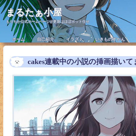
まるたぁ小屋
もりちか公式ホームページ@更新はほぼボット任せ
ホーム
自己紹介
イラスト
いきものずかん
cakes連載中の小説の挿画描いて