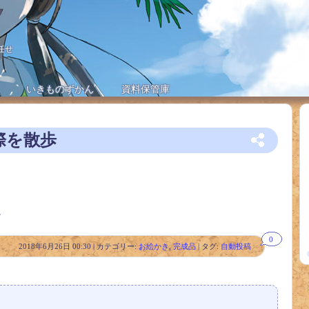
任せ
いきものずかん
資料保管庫
際を散歩
。
0
2018年6月26日 00:30 | カテゴリー:
お絵かき
,
完成品
| タグ:
自動投稿