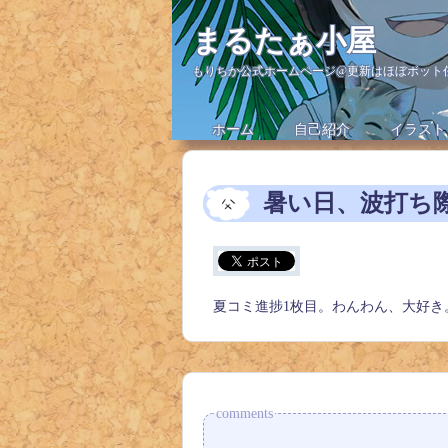
まるたぁ小屋
もりちか公式ホームページ@更新はほぼボット
ホーム
自己紹介
イラスト
暑い日、波打ち
夏コミ進捗1枚目。わんわん、大好き
comments