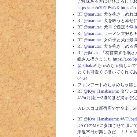
ご興味ある方はぜひよろしくお願い
https://t.co/n3lZPPwfzK
https://t
RT
@marutar
: 犬を抱きしめれ
RT
@marutar
: 犬を吸うと幸せに
RT
@marutar
: 犬耳で遊ぼう🐶
h
RT
@marutar
: ラーメン大好き👧
RT
@marutar
: 女の子と犬は最
RT
@marutar
: 犬を抱きしめる
RT
@jkthak
: 「枕営業する眠
眠さん描きました
https://t.co
@jkthak
めちゃめちゃ嬉しいです！☺️
とても可愛くて描いてくれて
04-24
ファンアートめちゃめちゃ嬉しい…
RT
@Kyo_Hanabasami
: タワ
4/25(月)朝〜2週間ほど掲示予定
カレスコは新宿店です💠楽し
RT
@Kyo_Hanabasami
:
#VTuber
DAY1のMVに参加させて頂いて
来週29日が楽しみだ…！！☺️