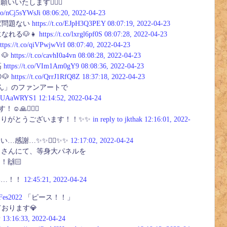
いたします🙇‍♀️✨
.co/nCj5sYWsJi
08:06:20, 2022-04-23
ば問題ない
https://t.co/EJpH3Q3PEY
08:07:19, 2022-04-23
なれる🐶👧
https://t.co/lxrgl6pf0S
08:07:28, 2022-04-23
ttps://t.co/qiVPwjwVrI
08:07:40, 2022-04-23
🐶
https://t.co/cavhI0a4vn
08:08:28, 2022-04-23
高
https://t.co/VIm1Am0gY9
08:08:36, 2022-04-23
🐶
https://t.co/QrrJ1RfQ8Z
18:37:18, 2022-04-23
さん」のファンアートで
/SpUAaWRYS1
12:14:52, 2022-04-24
🙏🙇‍♀️✨
ありがとうございます！！✨✨
in reply to jkthak
12:16:01, 2022-
感謝…✨✨🙇‍♀️✨✨
12:17:02, 2022-04-24
レコさんにて、等身大パネルを
！🙌🏻
み…！！
12:45:21, 2022-04-24
Fes2022
「ピース！！」
おります💎

13:16:33, 2022-04-24