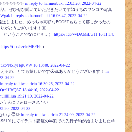
✨✨✨✨✨✨✨
in reply to harunoibuki
12:03:20, 2022-04-22
話、ぜひぜひ聞いていただきたいです🥰うちのワンコの写真
dWWgak
in reply to harunoibuki
16:06:47, 2022-04-22
発送しました。めっちゃ高額なBOOSTもらって嬉しかったの
とうございます！🙇‍♀️
い、ということでなにとぞ…）
https://t.co/vvDAMsLwTl
16:11:14,
(
https://t.co/ezcJnMBFHs
)
://t.co/N51yHql6VW
16:13:48, 2022-04-22
えるの、とても嬉しいです😭🙏ありがとうございます！
in
22-04-22
in reply to hiwataririn
16:30:25, 2022-04-22
co/QrrJ1RfQ8Z
18:44:16, 2022-04-22
nulllllllun
19:21:10, 2022-04-22
ていう人にフォローされたい
23:20, 2022-04-22
いよ😇🐶
in reply to hiwataririn
21:24:09, 2022-04-22
LASS101にてイラスト講座の早割での先行予約が始まりました🎨