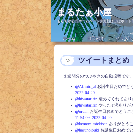
まるたぁ小屋
もりちか公式ホームページ@更新はほぼボット
ホーム
自己紹介
イラスト
ツイートまとめ（2
１週間分のつぶやきの自動投稿です
@ALmic_al
お誕生日おめでとうござ
2022-04-20
@hiwataririn
褒めてくれてあり
@hiwataririn
やったぜ✌️ありが
@ordan
お誕生日おめでとうござい
11:54:09, 2022-04-20
@kemomimiekisan
ありがとうござ
@harunoibuki
お誕生日おめでとうご