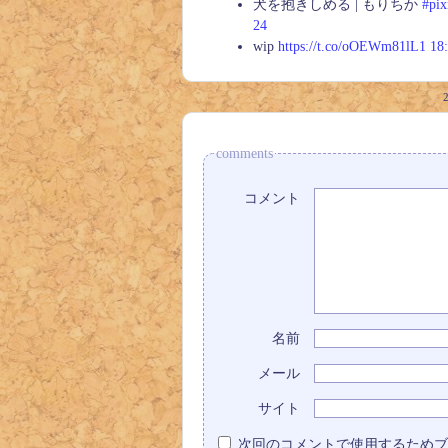
犬を抱きしめる | もりちか
#pix
24
wip
https://t.co/oOEWm81lL1
18
comments
コメント
名前
メール
サイト
次回のコメントで使用するためブ