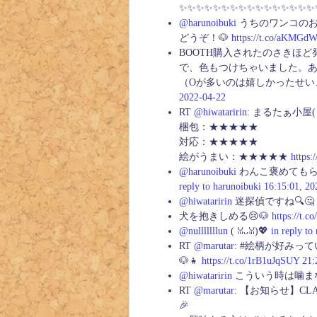
✨✨✨✨✨✨✨✨✨✨✨✨✨✨✨✨
@harunoibuki
うちのワンコのお
どうぞ！🐶
https://t.co/aKMG
BOOTH購入されたのさきほど
で、色もつけちゃいました。ありが
（Oが多いのは嬉しかったせ
2022-04-22
RT
@hiwataririn
: まるたぁ小屋
梱包：★★★★★
対応：★★★★★
絵がうまい：★★★★★
https
@harunoibuki
わんこ褒めてもら
reply to harunoibuki
16:15:01, 20
@hiwataririn
迷探偵ですね🔍🤔
犬を抱きしめる😢🐶
https://t.
@nulllllllun
( ꈍᴗꈍ)💖
in reply to 
RT
@marutar
: #絵柄が好みっ
🐶👧
https://t.co/1rB1uJqSUY
21:
@hiwataririn
こういう時は噛まな
RT
@marutar
: 【お知らせ】C
🎉