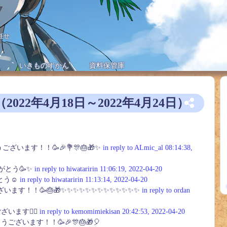
任せ
いきものずかん
資料保管庫
022年4月18日～2022年4月24日）
。
います！！🥳🎉💐🎊🎂🎁✨
in reply to ALmic_al
08:14:38,
がとう🥳✨
in reply to hiwataririn
11:06:19, 2022-04-20
とう☺️
in reply to hiwataririn
11:13:14, 2022-04-20
ます！！🥳🎂🎁✨✨✨✨✨✨✨✨✨✨✨✨✨
in reply to ordan
います🙇‍♀️
in reply to kemomimiekisan
20:42:53, 2022-04-20
ざいます！！🥳🎉🎊🎂🎁🎈